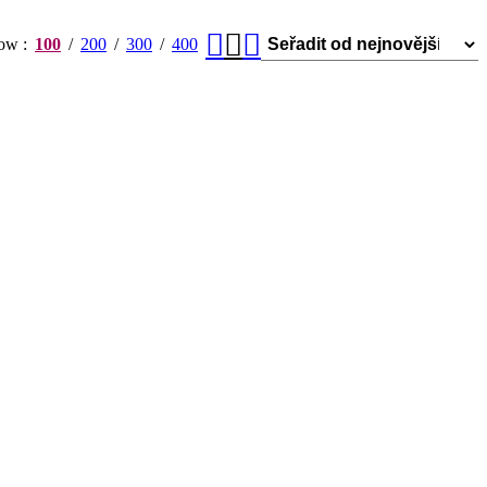
how
100
200
300
400