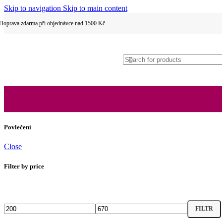
Skip to navigation
Skip to main content
Dětské povlečení
Doprava zdarma při objednávce nad 1500 Kč
Hotelové povlečení
Povlečení
2 dílné povlečení
Close
Filter by price
3 dílné povlečení
FILTR
Minimální
Maximální
cena
cena