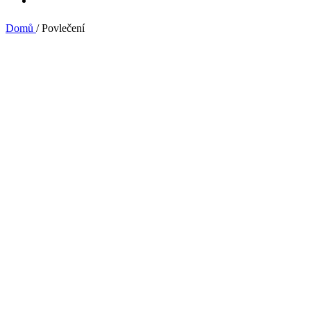
Jersey prostěradla
Domů
/
Povlečení
Žakar prostěradla
Froté prostěradla