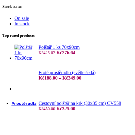
Stock status
On sale
In stock
4 dílné povlečení
Top rated products
Polštář 1 ks 70x90cm
Původní
Aktuální
Kč
276.64
Kč
425.02
cena
cena
6 dílné povlečení
byla:
je:
Kč425.02.
Kč276.64.
Froté prostěradlo (světle šedá)
Rozpětí
Kč
188.00
–
Kč
349.00
cen:
Kč188.00
až
7 dílné povlečení
Kč349.00
Prostěradla
Cestovní polštář na krk (30x35 cm) CV558
Původní
Aktuální
Kč
325.00
Kč
450.00
cena
cena
byla:
je:
Kč450.00.
Kč325.00.