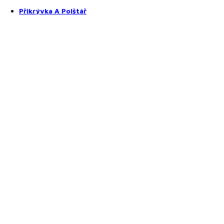
Prostěradla z mikroplyše
Přikrývka A Polštář
Přikrývky a polštáře
Přikrývky
Polštáře