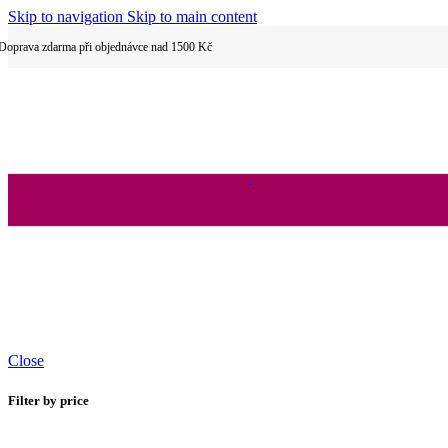
Skip to navigation
Skip to main content
Dětské povlečení
Doprava zdarma při objednávce nad 1500 Kč
Hotelové povlečení
2 dílné povlečení
Close
Filter by price
3 dílné povlečení