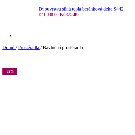
Dvouvrstvá silná teplá beránková deka S442
Jersey prostěradla
Původní
Aktuální
Kč
875.00
Kč
1,038.00
cena
cena
byla:
je:
Kč1,038.00.
Kč875.00.
Domů
/
Prostěradla
/
Bavlněná prostěradla
Žakar prostěradla
-32%
Compare
Froté prostěradla