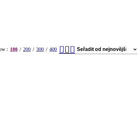
how
100
200
300
400