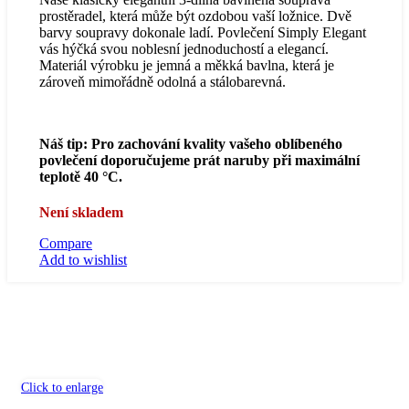
byla:
je:
prostěradel, která může být ozdobou vaší ložnice. Dvě
Kč600.00.
Kč320.00.
barvy soupravy dokonale ladí. Povlečení Simply Elegant
vás hýčká svou noblesní jednoduchostí a elegancí.
Materiál výrobku je jemná a měkká bavlna, která je
zároveň mimořádně odolná a stálobarevná.
Náš tip: Pro zachování kvality vašeho oblíbeného
povlečení doporučujeme prát naruby při maximální
teplotě 40 °C.
Není skladem
Compare
Add to wishlist
Click to enlarge