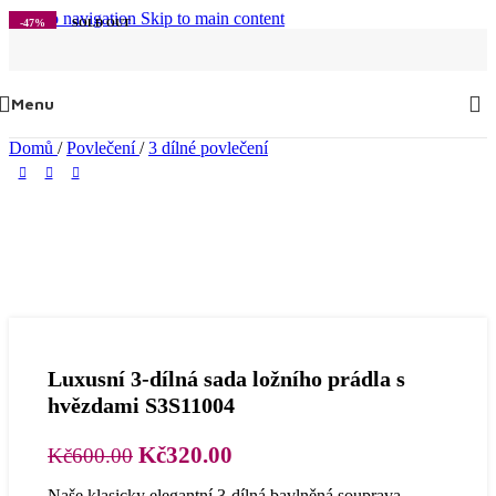
Skip to navigation
Skip to main content
-47%
SOLD OUT
Menu
Domů
/
Povlečení
/
3 dílné povlečení
Luxusní 3-dílná sada ložního prádla s
hvězdami S3S11004
Původní
Aktuální
Kč
320.00
Kč
600.00
cena
cena
Naše klasicky elegantní 3-dílná bavlněná souprava