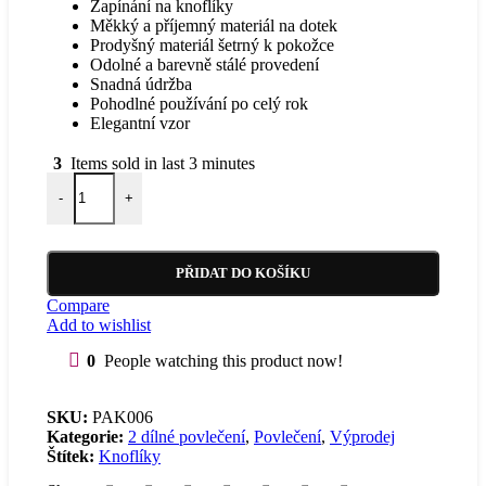
Zapínání na knoflíky
Měkký a příjemný materiál na dotek
Prodyšný materiál šetrný k pokožce
Odolné a barevně stálé provedení
Snadná údržba
Pohodlné používání po celý rok
Elegantní vzor
3
Items sold in last 3 minutes
Bavlněné povlečení 2 dílná sada Klasický množství
-
+
PŘIDAT DO KOŠÍKU
Compare
Add to wishlist
0
People watching this product now!
SKU:
PAK006
Kategorie:
2 dílné povlečení
,
Povlečení
,
Výprodej
Štítek:
Knoflíky