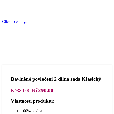
Click to enlarge
Bavlněné povlečení 2 dílná sada Klasický
Původní
Aktuální
Kč
290.00
Kč
380.00
cena
cena
Vlastnosti produktu:
byla:
je:
Kč380.00.
Kč290.00.
100% bavlna