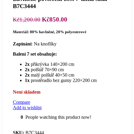
B7C3444
Původní
Aktuální
Kč
850.00
Kč
1,200.00
cena
cena
Materiál: 80% bavlněné, 20% polyesterové
byla:
je:
Kč1,200.00.
Kč850.00.
Zapínání
: Na knoflíky
Balení 7 set obsahuje:
2x
přikrývka 140×200 cm
2x
polštář 70×90 cm
2x
malý polštář 40×50 cm
1x
prostěradlo bez gumy 220×200 cm
Není skladem
Compare
Add to wishlist
0
People watching this product now!
SKU:
B7C3444