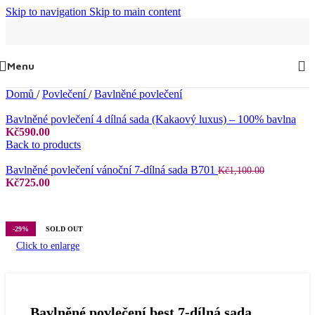
Skip to navigation
Skip to main content
Menu
Domů
/
Povlečení
/
Bavlněné povlečení
Bavlněné povlečení 4 dílná sada (Kakaový luxus) – 100% bavlna
Kč
590.00
Back to products
Bavlněné povlečení vánoční 7-dílná sada B701
Kč
1,100.00
Původní
Aktuální
Kč
725.00
cena
cena
byla:
je:
Kč1,100.00.
Kč725.00.
-29%
SOLD OUT
Click to enlarge
Bavlněné povlečení best 7-dílná sada