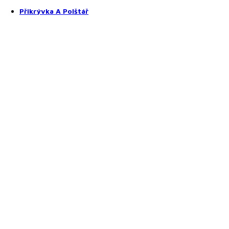
Prostěradla z mikroplyše
Přikrývka A Polštář
Přikrývky a polštáře
Přikrývky
Polštáře