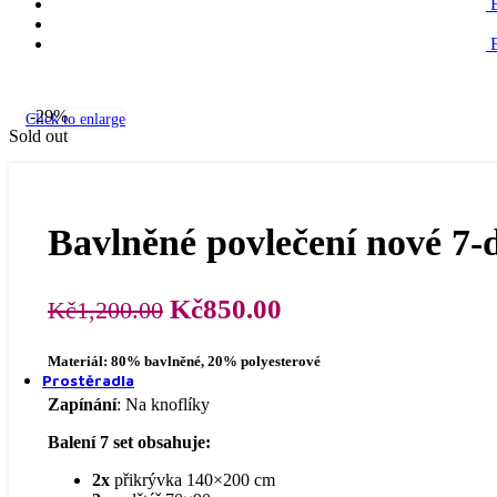
4 dílné povlečení
-29%
Click to enlarge
Sold out
6 dílné povlečení
Bavlněné povlečení nové 7-
Původní
Aktuální
Kč
850.00
Kč
1,200.00
cena
cena
7 dílné povlečení
Materiál: 80% bavlněné, 20% polyesterové
byla:
je:
Prostěradla
Kč1,200.00.
Kč850.00.
Zapínání
: Na knoflíky
Balení 7 set obsahuje:
2x
přikrývka 140×200 cm