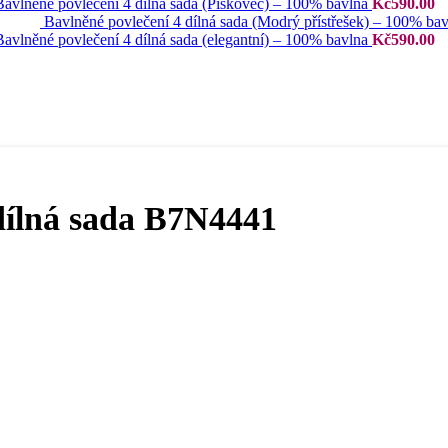
Bavlněné povlečení 4 dílná sada (Pískovec) – 100% bavlna
Kč
590.00
Bavlněné povlečení 4 dílná sada (Modrý přístřešek) – 100% ba
Bavlněné povlečení 4 dílná sada (elegantní) – 100% bavlna
Kč
590.00
dílná sada B7N4441