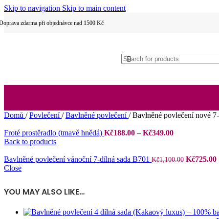
Skip to navigation
Skip to main content
Dětské povlečení
Doprava zdarma při objednávce nad 1500 Kč
Hotelové povlečení
Domů
/
Povlečení
/
Bavlněné povlečení
/
Bavlněné povlečení nové 7
Rozpětí
Froté prostěradlo (tmavě hnědá)
Kč
188.00
–
Kč
349.00
2 dílné povlečení
cen:
Back to products
Kč188.00
až
Původní
Bavlněné povlečení vánoční 7-dílná sada B701
Kč
725.00
Kč
1,100.00
Kč349.00
cena
Close
byla:
j
Kč1,100.0
YOU MAY ALSO LIKE…
3 dílné povlečení