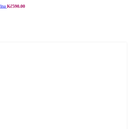
vlna
Kč
590.00