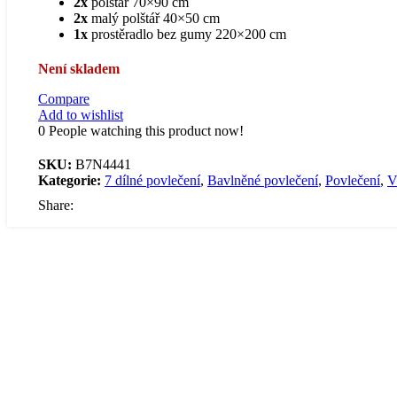
2x
polštář 70×90 cm
2x
malý polštář 40×50 cm
Jersey prostěradla
1x
prostěradlo bez gumy 220×200 cm
Není skladem
Compare
Add to wishlist
0
People watching this product now!
Žakar prostěradla
SKU:
B7N4441
Kategorie:
7 dílné povlečení
,
Bavlněné povlečení
,
Povlečení
,
V
Share:
Froté prostěradla