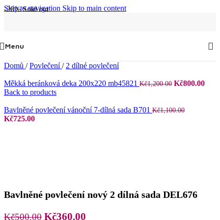
Skip to navigation
Skip to main content
-28%
Sold out
Menu
Domů
/
Povlečení
/
2 dílné povlečení
Původní
Aktu
Měkká beránková deka 200x220 mb45821
Kč
800.00
Kč
1,200.00
cena
cena
Back to products
byla:
je:
Kč1,200.00.
Kč80
Bavlněné povlečení vánoční 7-dílná sada B701
Kč
1,100.00
Původní
Aktuální
Kč
725.00
cena
cena
byla:
je:
Kč1,100.00.
Kč725.00.
Bavlněné povlečení nový 2 dílná sada DEL676
Původní
Aktuální
Kč
360.00
Kč
500.00