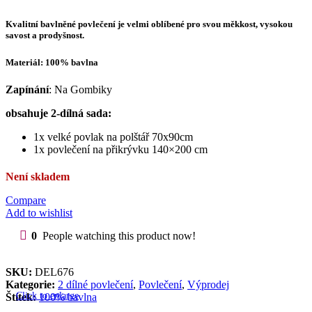
cena
cena
Kvalitní bavlněné povlečení je velmi oblíbené pro svou měkkost, vysokou
byla:
je:
savost a prodyšnost.
Kč500.00.
Kč360.00.
Materiál: 100% bavlna
Zapínání
: Na Gombiky
obsahuje 2-dílná sada:
1x velké povlak na polštář 70x90cm
1x povlečení na přikrývku 140×200 cm
Není skladem
Compare
Add to wishlist
0
People watching this product now!
SKU:
DEL676
Kategorie:
2 dílné povlečení
,
Povlečení
,
Výprodej
Click to enlarge
Štítek:
100% bavlna