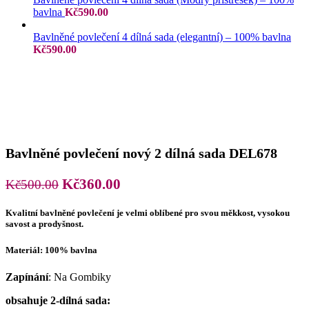
bavlna
Kč
590.00
Bavlněné povlečení 4 dílná sada (elegantní) – 100% bavlna
Kč
590.00
Bavlněné povlečení nový 2 dílná sada DEL678
Původní
Aktuální
Kč
360.00
Kč
500.00
cena
cena
Kvalitní bavlněné povlečení je velmi oblíbené pro svou měkkost, vysokou
byla:
je:
savost a prodyšnost.
Kč500.00.
Kč360.00.
Materiál: 100% bavlna
Zapínání
: Na Gombiky
obsahuje 2-dílná sada: