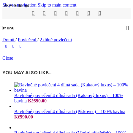
Skip to navigation
Skip to main content
-28%
Sold out
Menu
Domů
/
Povlečení
/
2 dílné povlečení
Close
YOU MAY ALSO LIKE…
Bavlněné povlečení 4 dílná sada (Kakaový luxus) – 100%
bavlna
Kč
590.00
Bavlněné povlečení 4 dílná sada (Pískovec) – 100% bavlna
Kč
590.00
Bavlněné povlečení 4 dílná sada (Modrý přístřešek) – 100%