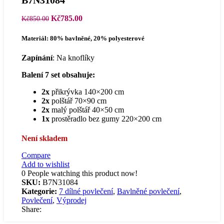
B7N31084
Původní
Aktuální
Kč
785.00
Kč
850.00
cena
cena
byla:
je:
Materiál: 80% bavlněné, 20% polyesterové
Kč850.00.
Kč785.00.
Zapínání
: Na knoflíky
Balení 7 set obsahuje:
2x
přikrývka 140×200 cm
2x
polštář 70×90 cm
2x
malý polštář 40×50 cm
1x
prostěradlo bez gumy 220×200 cm
Není skladem
Compare
Add to wishlist
0
People watching this product now!
SKU:
B7N31084
Kategorie:
7 dílné povlečení
,
Bavlněné povlečení
,
Povlečení
,
Výprodej
Share: