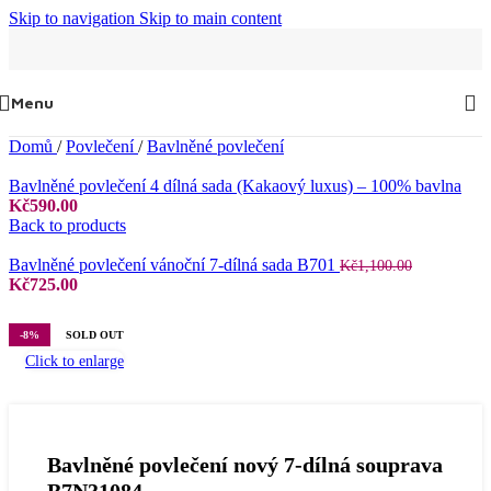
Skip to navigation
Skip to main content
Menu
Domů
/
Povlečení
/
Bavlněné povlečení
Bavlněné povlečení 4 dílná sada (Kakaový luxus) – 100% bavlna
Kč
590.00
Back to products
Bavlněné povlečení vánoční 7-dílná sada B701
Kč
1,100.00
Původní
Aktuální
Kč
725.00
cena
cena
byla:
je:
-8%
SOLD OUT
Kč1,100.00.
Kč725.00.
Click to enlarge
Bavlněné povlečení nový 7-dílná souprava