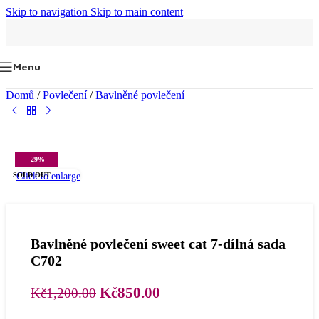
Skip to navigation
Skip to main content
Menu
Domů
/
Povlečení
/
Bavlněné povlečení
-29%
Click to enlarge
SOLD OUT
Bavlněné povlečení sweet cat 7-dílná sada
C702
Původní
Aktuální
Kč
850.00
Kč
1,200.00
cena
cena