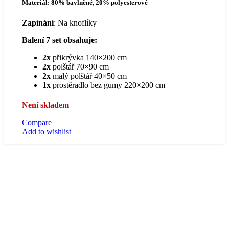
Materiál: 80% bavlněné, 20% polyesterové
byla:
je:
Kč1,200.00.
Kč850.00.
Zapínání
: Na knoflíky
Balení 7 set obsahuje:
2x
přikrývka 140×200 cm
2x
polštář 70×90 cm
2x
malý polštář 40×50 cm
1x
prostěradlo bez gumy 220×200 cm
Není skladem
Compare
Add to wishlist