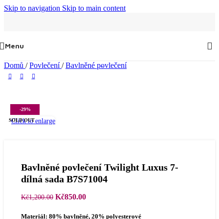
Skip to navigation
Skip to main content
Menu
Domů
/
Povlečení
/
Bavlněné povlečení
-29%
Click to enlarge
SOLD OUT
Bavlněné povlečení Twilight Luxus 7-
dílná sada B7S71004
Původní
Aktuální
Kč
850.00
Kč
1,200.00
cena
cena
byla:
je:
Materiál: 80% bavlněné, 20% polyesterové