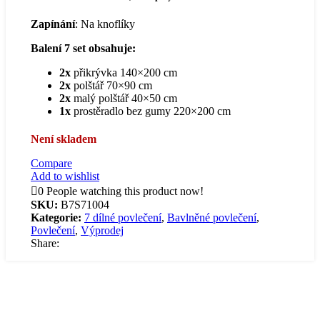
Kč1,200.00.
Kč850.00.
Zapínání
: Na knoflíky
Balení 7 set obsahuje:
2x
přikrývka 140×200 cm
2x
polštář 70×90 cm
2x
malý polštář 40×50 cm
1x
prostěradlo bez gumy 220×200 cm
Není skladem
Compare
Add to wishlist
0
People watching this product now!
SKU:
B7S71004
Kategorie:
7 dílné povlečení
,
Bavlněné povlečení
,
Povlečení
,
Výprodej
Share: