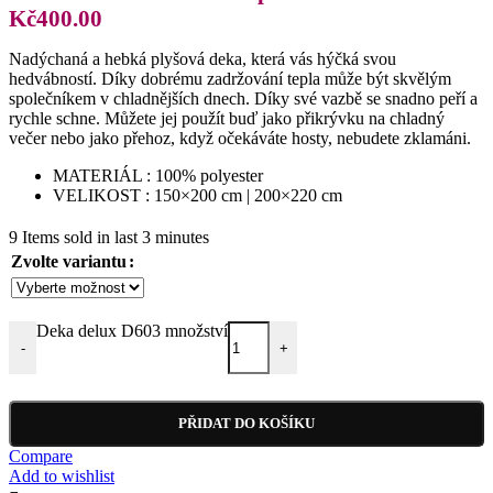
Kč400.00
Nadýchaná a hebká plyšová deka, která vás hýčká svou
hedvábností. Díky dobrému zadržování tepla může být skvělým
společníkem v chladnějších dnech. Díky své vazbě se snadno peří a
rychle schne. Můžete jej použít buď jako přikrývku na chladný
večer nebo jako přehoz, když očekáváte hosty, nebudete zklamáni.
MATERIÁL : 100% polyester
VELIKOST : 150×200 cm | 200×220 cm
9
Items sold in last 3 minutes
Zvolte variantu
Deka delux D603 množství
-
+
PŘIDAT DO KOŠÍKU
Compare
Add to wishlist