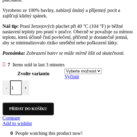
Kč366.00
Vyrobeno ze 100% bavlny, nabízejí útulný a příjemný pocit a
zajišťují klidný spánek.
Náš tip:
Praní žerzejových plachet při 40 °C (104 °F) je běžné
nastavení teploty pro praní v pračce. Obecně se považuje za mírnou
teplotu, která účinně čistí povlečení, přičemž je dostatečně jemná,
aby se minimalizovalo riziko smrštění nebo poškození látky.
Poznámka:
Zobrazení barev se může mírně lišit od skutečnosti.
7
Items sold in last 3 minutes
Zvolte variantu
Vyčistit
Jersey prostěradlo černá J103 množství
-
+
PŘIDAT DO KOŠÍKU
Compare
Add to wishlist
0
People watching this product now!