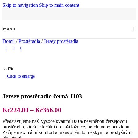
Skip to navigation
Skip to main content
Menu
Domů
/
Prostěradla
/
Jersey prostěradla
-33%
Click to enlarge
Jersey prostěradlo černá J103
Rozpětí
Kč
224.00
–
Kč
366.00
cen:
Představujeme naši vysoce kvalitní 100% bavlněnou žerzejovou
Kč224.00
prostěradlo, která je ideální do vaší ložnice, hotelu nebo penzionu.
až
Zažijte maximální komfort a luxus s těmito měkkými a prodyšnými
plachtami.