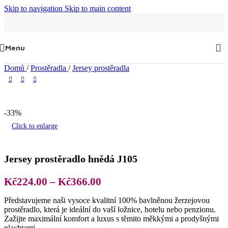
Skip to navigation
Skip to main content
Menu
Domů
/
Prostěradla
/
Jersey prostěradla
-33%
Click to enlarge
Jersey prostěradlo hnědá J105
Rozpětí
Kč
224.00
–
Kč
366.00
cen:
Představujeme naši vysoce kvalitní 100% bavlněnou žerzejovou
Kč224.00
prostěradlo, která je ideální do vaší ložnice, hotelu nebo penzionu.
až
Zažijte maximální komfort a luxus s těmito měkkými a prodyšnými
plachtami.