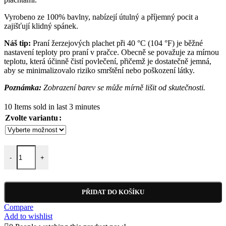
Kč366.00
Vyrobeno ze 100% bavlny, nabízejí útulný a příjemný pocit a
zajišťují klidný spánek.
Náš tip:
Praní žerzejových plachet při 40 °C (104 °F) je běžné
nastavení teploty pro praní v pračce. Obecně se považuje za mírnou
teplotu, která účinně čistí povlečení, přičemž je dostatečně jemná,
aby se minimalizovalo riziko smrštění nebo poškození látky.
Poznámka:
Zobrazení barev se může mírně lišit od skutečnosti.
10
Items sold in last 3 minutes
Zvolte variantu
Jersey prostěradlo hnědá J105 množství
-
+
PŘIDAT DO KOŠÍKU
Compare
Add to wishlist