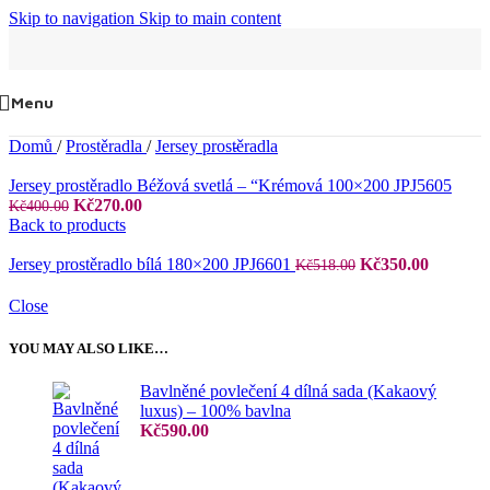
Skip to navigation
Skip to main content
Menu
Domů
/
Prostěradla
/
Jersey prostěradla
Jersey prostěradlo Béžová svetlá – “Krémová 100×200 JPJ5605
Původní
Aktuální
Kč
270.00
Kč
400.00
cena
cena
Back to products
byla:
je:
Kč400.00.
Kč270.00.
Původní
Aktuáln
Jersey prostěradlo bílá 180×200 JPJ6601
Kč
350.00
Kč
518.00
cena
cena
byla:
je:
Close
Kč518.00.
Kč350.0
YOU MAY ALSO LIKE…
Bavlněné povlečení 4 dílná sada (Kakaový
luxus) – 100% bavlna
Kč
590.00