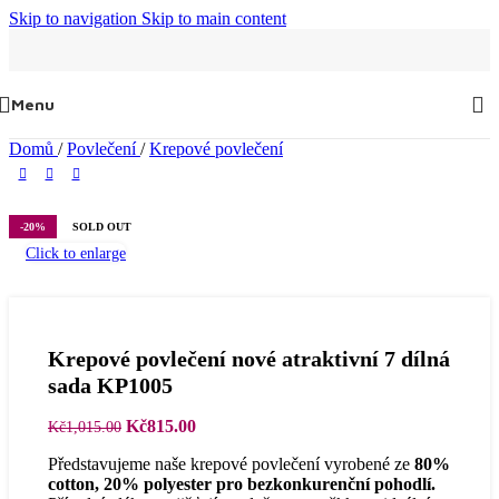
Skip to navigation
Skip to main content
Menu
Domů
/
Povlečení
/
Krepové povlečení
-20%
SOLD OUT
Click to enlarge
Krepové povlečení nové atraktivní 7 dílná
sada KP1005
Původní
Aktuální
Kč
815.00
Kč
1,015.00
cena
cena
Představujeme naše krepové povlečení vyrobené ze
80%
byla:
je:
cotton, 20% polyester pro bezkonkurenční pohodlí.
Kč1,015.00.
Kč815.00.