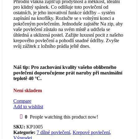
Přírodní vlákna zajišťují prodyšnost a měkkost, ideální
pro klidný spánek. Co odlišuje toto povlečení od
ostatních, je jeho inovativní funkce údržby – systém
zapínání na knoflíky. Rozlučte se s volnými konci a
pokrčeným povlečením. Jednoduše zajistěte Na zip, aby
vaše povlečení zůstalo na svém místě a udržela se
úhledná a uklizená postel. Zažijte luxusní pocit z našeho
krepového povlečení a pohodlí snadné údržby. Zvyšte
svůj zážitek z ložního prádla ještě dnes.
Náš tip: Pro zachování kvality vašeho oblíbeného
povlečení doporučujeme prát naruby při maximální
teplotě 40 °C.
Není skladem
Compare
Add to wishlist
0
People watching this product now!
SKU:
KP1005
Kategorie:
7 dílné povlečení
,
Krepové povlečení
,
Výprodej