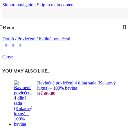
Skip to navigation
Skip to main content
Menu
Domů
/
Povlečení
/
6 dílné povlečení
Close
YOU MAY ALSO LIKE…
Bavlněné povlečení 4 dílná sada (Kakaový
luxus) – 100% bavlna
Kč
590.00