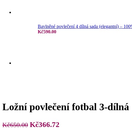
Jersey prostěradla
Bavlněné povlečení 4 dílná sada (elegantní) – 10
Kč
590.00
Žakar prostěradla
Froté prostěradla
Ložní povlečení fotbal 3-díl
Původní
Aktuální
Kč
366.72
Kč
650.00