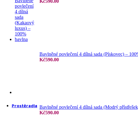
Kč
590.00
4 dílné povlečení
Bavlněné povlečení 4 dílná sada (Pískovec) – 10
Kč
590.00
6 dílné povlečení
7 dílné povlečení
Prostěradla
Bavlněné povlečení 4 dílná sada (Modrý přístřeše
Kč
590.00