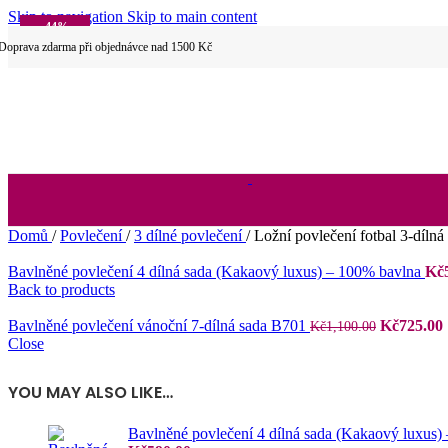
Skip to navigation
Skip to main content
Dětské povlečení
-44%
Doprava zdarma při objednávce nad 1500 Kč
SOLD OUT
Hotelové povlečení
Domů
/
Povlečení
/
3 dílné povlečení
/
Ložní povlečení fotbal 3-díl
Bavlněné povlečení 4 dílná sada (Kakaový luxus) – 100% bavlna
Kč
2 dílné povlečení
Back to products
Původní
Bavlněné povlečení vánoční 7-dílná sada B701
Kč
725.00
Kč
1,100.00
cena
Close
byla:
j
Kč1,100.0
YOU MAY ALSO LIKE…
3 dílné povlečení
Bavlněné povlečení 4 dílná sada (Kakaový luxus)