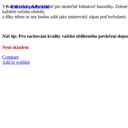
cena
cena
Prostěradla z mikroplyše
Přikrývka A Polštář
Výrazné ložní prádlo určené pro skutečné fotbalové fanoušky. Zelené v
byla:
je:
každém ročním období,
Kč650.00.
Kč366.72.
a díky němu se sny budou zdát jako mistrovský zápas pod hvězdami.
Náš tip: Pro zachování kvality vašeho oblíbeného povlečení dopo
Přikrývky a polštáře
Není skladem
Compare
Add to wishlist
Přikrývky
Polštáře