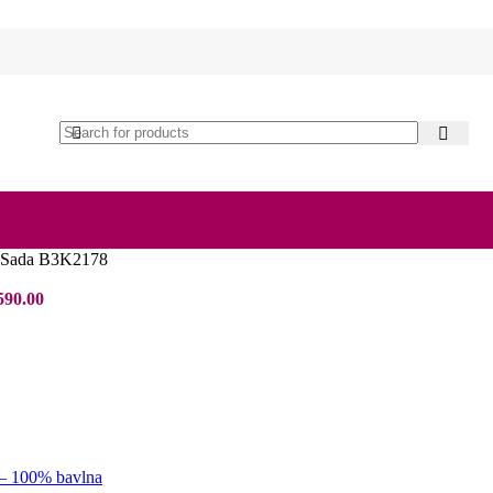
ná Sada B3K2178
590.00
Aktuální
cena
e:
0.
Kč725.00.
 – 100% bavlna