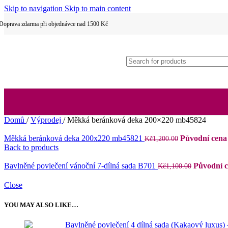
Skip to navigation
Skip to main content
Dětské povlečení
Doprava zdarma při objednávce nad 1500 Kč
Hotelové povlečení
Domů
/
Výprodej
/
Měkká beránková deka 200×220 mb45824
Měkká beránková deka 200x220 mb45821
Původní cena 
Kč
1,200.00
2 dílné povlečení
Back to products
Bavlněné povlečení vánoční 7-dílná sada B701
Původní c
Kč
1,100.00
Close
YOU MAY ALSO LIKE…
3 dílné povlečení
Bavlněné povlečení 4 dílná sada (Kakaový luxus)