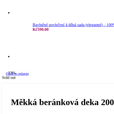
Jersey prostěradla
Bavlněné povlečení 4 dílná sada (elegantní) – 10
Kč
590.00
Žakar prostěradla
-33%
Click to enlarge
Sold out
Froté prostěradla
Měkká beránková deka 20