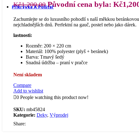
Prostěradla z mikroplyše
Původní cena byla: Kč1,200
Kč
1,200.00
Přikrývka A Polštář
Zachumlejte se do luxusního pohodlí s naší měkkou beránkovou 
nejchladnějších dnů. Perfektní na gauč, postel nebo jako dárek.
lastnosti:
Rozměr: 200 × 220 cm
Přikrývky a polštáře
Materiál: 100% polyester (plyš + beránek)
Barva: Tmavý šedý
Snadná údržba – praní v pračce
Není skladem
Compare
Add to wishlist
Přikrývky
0
People watching this product now!
SKU:
mb45824
Kategorie:
Deky
,
Výprodej
Share:
Polštáře