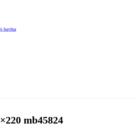
0% bavlna
0×220 mb45824