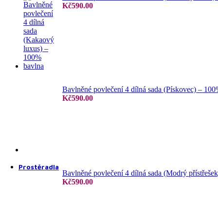
Kč
590.00
4 dílné povlečení
Bavlněné povlečení 4 dílná sada (Pískovec) – 10
Kč
590.00
6 dílné povlečení
7 dílné povlečení
Prostěradla
Bavlněné povlečení 4 dílná sada (Modrý přístřeše
Kč
590.00