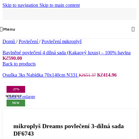
Skip to navigation
Skip to main content
Menu
Domů
/
Povlečení
/
Povlečení mikroplyš
Bavlněné povlečení 4 dílná sada (Kakaový luxus) – 100% bavlna
Kč
590.00
Back to products
Původní
Aktuální
Osuška 3ks Nabídka 70x140cm N331
Kč
414.96
Kč
651.37
cena
cena
byla:
je:
-27%
Kč651.37.
Kč414.96.
Click to enlarge
SOLD OUT
NEW
mikroplyš Dreams povlečení 3-dílná sada
DF6743