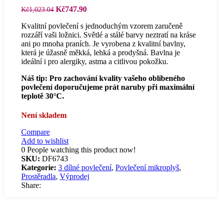
Původní
Aktuální
Kč
747.90
Kč
1,023.04
cena
cena
Kvalitní povlečení s jednoduchým vzorem zaručeně
byla:
je:
rozzáří vaši ložnici. Světlé a stálé barvy neztratí na kráse
Kč1,023.04.
Kč747.90.
ani po mnoha praních. Je vyrobena z kvalitní bavlny,
která je úžasně měkká, lehká a prodyšná. Bavlna je
ideální i pro alergiky, astma a citlivou pokožku.
Náš tip: Pro zachování kvality vašeho oblíbeného
povlečení doporučujeme prát naruby při maximální
teplotě 30°C.
Není skladem
Compare
Add to wishlist
0
People watching this product now!
SKU:
DF6743
Kategorie:
3 dílné povlečení
,
Povlečení mikroplyš
,
Prostěradla
,
Výprodej
Share: