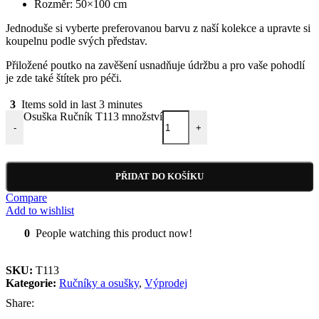
Rozměr: 50×100 cm
Jednoduše si vyberte preferovanou barvu z naší kolekce a upravte si
koupelnu podle svých představ.
Přiložené poutko na zavěšení usnadňuje údržbu a pro vaše pohodlí
je zde také štítek pro péči.
3
Items sold in last 3 minutes
Osuška Ručník T113 množství
-
+
PŘIDAT DO KOŠÍKU
Compare
Add to wishlist
0
People watching this product now!
SKU:
T113
Kategorie:
Ručníky a osušky
,
Výprodej
Share: