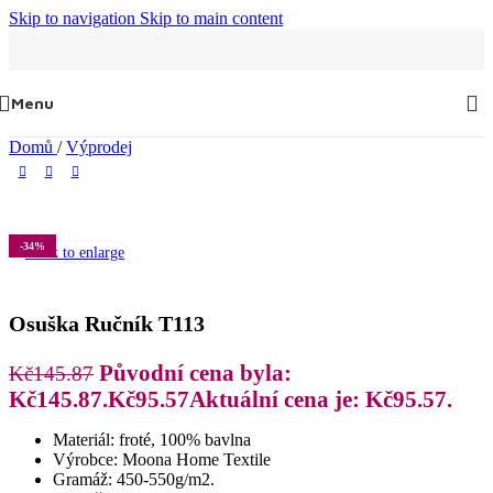
Skip to navigation
Skip to main content
Menu
Domů
/
Výprodej
-34%
Click to enlarge
Osuška Ručník T113
Původní cena byla:
Kč
145.87
Kč145.87.
Kč
95.57
Aktuální cena je: Kč95.57.
Materiál: froté, 100% bavlna
Výrobce: Moona Home Textile
Gramáž: 450-550g/m2.