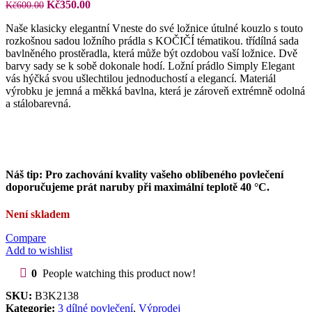
Původní
Aktuální
Kč
350.00
Kč
600.00
cena
cena
Naše klasicky elegantní Vneste do své ložnice útulné kouzlo s touto
byla:
je:
rozkošnou sadou ložního prádla s KOČIČÍ tématikou. třídílná sada
Kč600.00.
Kč350.00.
bavlněného prostěradla, která může být ozdobou vaší ložnice. Dvě
barvy sady se k sobě dokonale hodí. Ložní prádlo Simply Elegant
vás hýčká svou ušlechtilou jednoduchostí a elegancí. Materiál
výrobku je jemná a měkká bavlna, která je zároveň extrémně odolná
a stálobarevná.
Náš tip: Pro zachování kvality vašeho oblíbeného povlečení
doporučujeme prát naruby při maximální teplotě 40 °C.
Není skladem
Compare
Add to wishlist
0
People watching this product now!
SKU:
B3K2138
Kategorie:
3 dílné povlečení
,
Výprodej