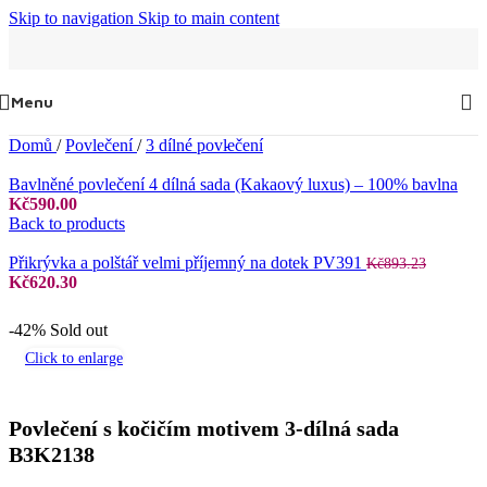
Skip to navigation
Skip to main content
Menu
Domů
/
Povlečení
/
3 dílné povlečení
Bavlněné povlečení 4 dílná sada (Kakaový luxus) – 100% bavlna
Kč
590.00
Back to products
Přikrývka a polštář velmi příjemný na dotek PV391
Kč
893.23
Původní
Aktuální
Kč
620.30
cena
cena
byla:
je:
-42%
Sold out
Kč893.23.
Kč620.30.
Click to enlarge
Povlečení s kočičím motivem 3-dílná sada
B3K2138