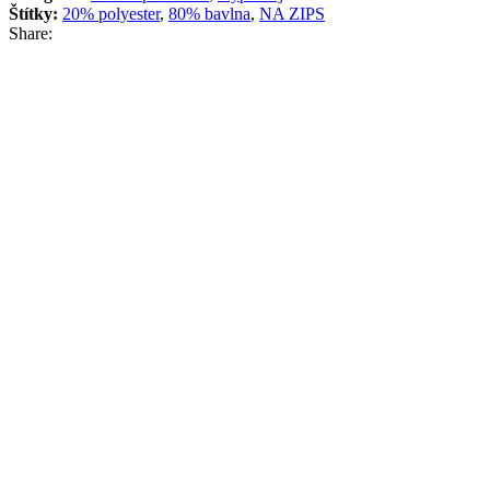
Štítky:
20% polyester
,
80% bavlna
,
NA ZIPS
Share:
Popis
Hodnocení (0)
Doprava a doručení
Popis
BAVLNĚNÉ POVLEČKY
Naše klasicky elegantní Vneste do své ložnice útulné kouzlo s touto
rozkošnou sadou ložního prádla s KOČIČÍ tématikou. třídílná sada
bavlněného prostěradla, která může být ozdobou vaší ložnice. Dvě
barvy sady se k sobě dokonale hodí. Ložní prádlo Simply Elegant
vás hýčká svou ušlechtilou jednoduchostí a elegancí. Materiál
výrobku je jemná a měkká bavlna, která je zároveň extrémně odolná
a stálobarevná.