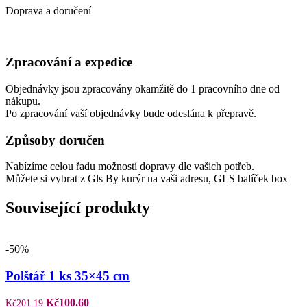
Doprava a doručení
Zpracování a expedice
Objednávky jsou zpracovány okamžitě do 1 pracovního dne od
nákupu.
Po zpracování vaší objednávky bude odeslána k přepravě.
Způsoby doručen
Nabízíme celou řadu možností dopravy dle vašich potřeb.
Můžete si vybrat z Gls By kurýr na vaši adresu, GLS balíček box
Související produkty
-50%
Compare
Quick view
Polštář 1 ks 35×45 cm
Add to wishlist
Původní
Aktuální
Kč
100.60
Kč
201.19