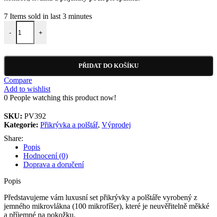
7
Items sold in last 3 minutes
Přikrývka a polštář velmi příjemný na dotek PV392 množství
-
+
PŘIDAT DO KOŠÍKU
Compare
Add to wishlist
0
People watching this product now!
SKU:
PV392
Kategorie:
Přikrývka a polštář
,
Výprodej
Share:
Popis
Hodnocení (0)
Doprava a doručení
Popis
Představujeme vám luxusní set přikrývky a polštáře vyrobený z
jemného mikrovlákna (100 mikrofíšer), které je neuvěřitelně měkké
a příjemné na pokožku.