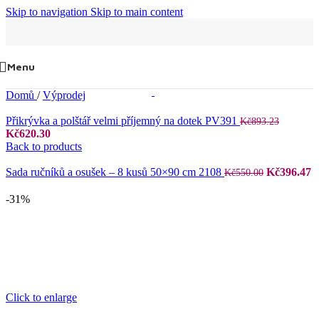
Skip to navigation
Skip to main content
Menu
Domů
/
Výprodej
Přikrývka a polštář velmi příjemný na dotek PV391
Kč
893.23
Původní
Aktuální
Kč
620.30
cena
cena
Back to products
byla:
je:
Kč893.23.
Kč620.30.
Původní
A
Sada ručníků a osušek – 8 kusů 50×90 cm 2108
Kč
396.47
Kč
550.00
cena
c
byla:
je
-31%
Kč550.00.
K
Click to enlarge