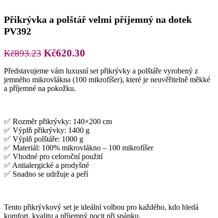
Přikrývka a polštář velmi příjemný na dotek
PV392
Původní
Aktuální
Kč
620.30
Kč
893.23
cena
cena
Představujeme vám luxusní set přikrývky a polštáře vyrobený z
byla:
je:
jemného mikrovlákna (100 mikrofíšer), které je neuvěřitelně měkké
Kč893.23.
Kč620.30.
a příjemné na pokožku.
✅ Rozměr přikrývky: 140×200 cm
✅ Výplň přikrývky: 1400 g
✅ Výplň polštáře: 1000 g
✅ Materiál: 100% mikrovlákno – 100 mikrofíšer
✅ Vhodné pro celoroční použití
✅ Antialergické a prodyšné
✅ Snadno se udržuje a peří
Tento přikrývkový set je ideální volbou pro každého, kdo hledá
komfort, kvalitu a příjemný pocit při spánku.