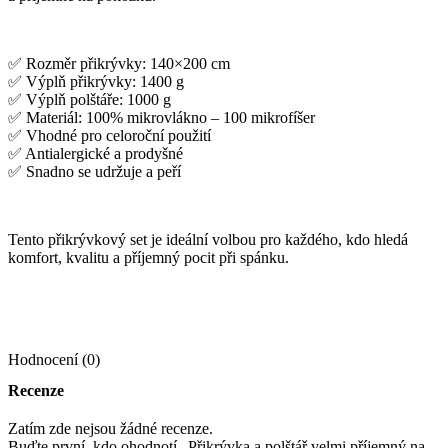
✅ Rozměr přikrývky: 140×200 cm
✅ Výplň přikrývky: 1400 g
✅ Výplň polštáře: 1000 g
✅ Materiál: 100% mikrovlákno – 100 mikrofíšer
✅ Vhodné pro celoroční použití
✅ Antialergické a prodyšné
✅ Snadno se udržuje a peří
Tento přikrývkový set je ideální volbou pro každého, kdo hledá
komfort, kvalitu a příjemný pocit při spánku.
Hodnocení (0)
Recenze
Zatím zde nejsou žádné recenze.
Buďte první, kdo ohodnotí „Přikrývka a polštář velmi příjemný na