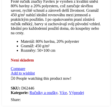
Froté ručník značky Favitex je vyroben z kvalitní směsi
80% bavlny a 20% polyesteru, což zaručuje skvělou
savost, rychlé schnutí a zároveň delší životnost. Gramáž
450 g/m² nabízí ideální rovnováhu mezi jemností a
praktickým použitím. I po opakovaném praní zůstává
ručník měkký, barvy si zachovávají svůj původní vzhled.
Ideální pro každodenní použití doma, do koupelny nebo
na cesty.
Materiál: 80% bavlna, 20% polyester
Gramáž: 450 g/m²
Rozměry: 50×100 cm
Není skladem
Compare
Add to wishlist
0
People watching this product now!
SKU:
D62446
Kategorie:
Ručníky a osušky
,
Více
,
Výprodej
Share: