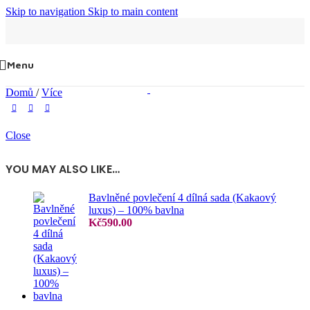
Skip to navigation
Skip to main content
Menu
Domů
/
Více
Close
YOU MAY ALSO LIKE…
Bavlněné povlečení 4 dílná sada (Kakaový
luxus) – 100% bavlna
Kč
590.00