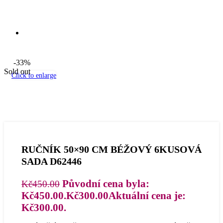
-33%
Sold out
Click to enlarge
RUČNÍK 50×90 CM BÉŽOVÝ 6KUSOVÁ
SADA D62446
Původní cena byla:
Kč
450.00
Kč450.00.
Kč
300.00
Aktuální cena je:
Kč300.00.