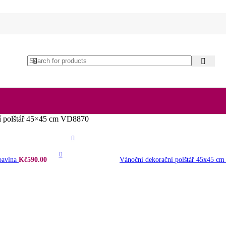
í polštář 45×45 cm VD8870
 bavlna
Kč
590.00
Vánoční dekorační polštář 45x45 