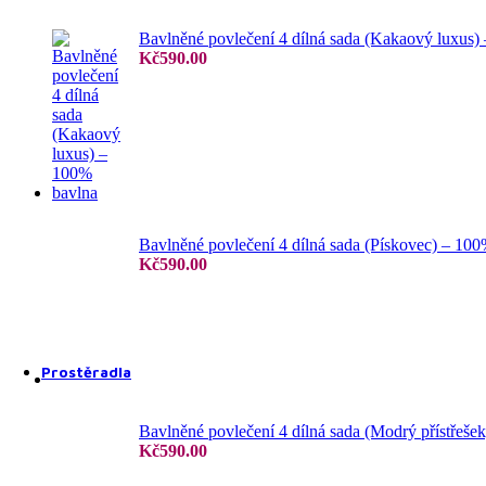
Bavlněné povlečení 4 dílná sada (Kakaový luxus)
Kč
590.00
4 dílné povlečení
6 dílné povlečení
Bavlněné povlečení 4 dílná sada (Pískovec) – 10
Kč
590.00
7 dílné povlečení
Prostěradla
Bavlněné povlečení 4 dílná sada (Modrý přístřeše
Kč
590.00