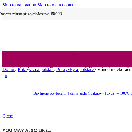
Skip to navigation
Skip to main content
Dětské povlečení
Doprava zdarma při objednávce nad 1500 Kč
Hotelové povlečení
Domů
/
Přikrývka a polštář
/
Přikrývky a polštáře
/
Vánoční dekoračn
2 dílné povlečení
Bavlněné povlečení 4 dílná sada (Kakaový luxus) – 100%
Close
3 dílné povlečení
YOU MAY ALSO LIKE…