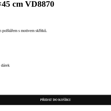
5×45 cm VD8870
 polštářem s motivem skřítků.
 dárek
PŘIDAT DO KOŠÍKU