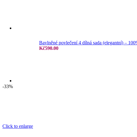
Jersey prostěradla
Bavlněné povlečení 4 dílná sada (elegantní) – 10
Kč
590.00
Žakar prostěradla
-33%
Froté prostěradla
Click to enlarge