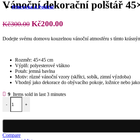
Prostěradla z mikroplyše
Vánoční dekorační polštář 4
Přikrývka A Polštář
Původní
Aktuální
Kč
200.00
Kč
300.00
cena
cena
Dodejte svému domovu kouzelnou vánoční atmosféru s tímto krásným
byla:
je:
Kč300.00.
Kč200.00.
Přikrývky a polštáře
Rozměr: 45×45 cm
Výplň: polyesterové vlákno
Potah: jemná bavlna
Motiv: různé vánoční vzory (skřítci, sobík, zimní výzdoba)
Vhodný jako dekorace do obývacího pokoje, ložnice nebo jako
9
Items sold in last 3 minutes
Přikrývky
Vánoční dekorační polštář 45x45 cm VD8870 množství
-
+
Compare
Polštáře