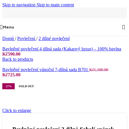
Skip to navigation
Skip to main content
Menu
Domů
/
Povlečení
/
2 dílné povlečení
Bavlněné povlečení 4 dílná sada (Kakaový luxus) – 100% bavlna
Kč
590.00
Back to products
Bavlněné povlečení vánoční 7-dílná sada B701
Kč
1,100.00
Původní
Aktuální
Kč
725.00
cena
cena
byla:
je:
-27%
SOLD OUT
Kč1,100.00.
Kč725.00.
Click to enlarge