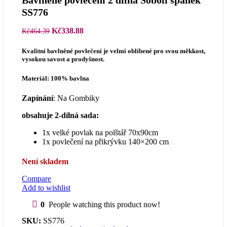
Bavlněné povlečení 2 dílná Sobolí spánek
SS776
Původní
Aktuální
Kč
338.88
Kč
464.39
cena
cena
byla:
je:
Kvalitní bavlněné povlečení je velmi oblíbené pro svou měkkost,
Kč464.39.
Kč338.88.
vysokou savost a prodyšnost.
Materiál: 100% bavlna
Zapínání
: Na Gombiky
obsahuje 2-dílná sada:
1x velké povlak na polštář 70x90cm
1x povlečení na přikrývku 140×200 cm
Není skladem
Compare
Add to wishlist
0
People watching this product now!
SKU:
SS776