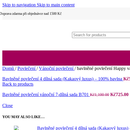
Skip to navigation
Skip to main content
Dětské povlečení
Doprava zdarma při objednávce nad 1500 Kč
Hotelové povlečení
Domů
/
Povlečení
/
Vánoční povlečení
/
bavlněné povlečení Happy v
Bavlněné povlečení 4 dílná sada (Kakaový luxus) – 100% bavlna
Kč
2 dílné povlečení
Back to products
Původní
Bavlněné povlečení vánoční 7-dílná sada B701
Kč
725.00
Kč
1,100.00
cena
byla:
j
Close
Kč1,100.0
YOU MAY ALSO LIKE…
3 dílné povlečení
Bavlněné povlečení 4 dílná sada (Kakaový luxus)