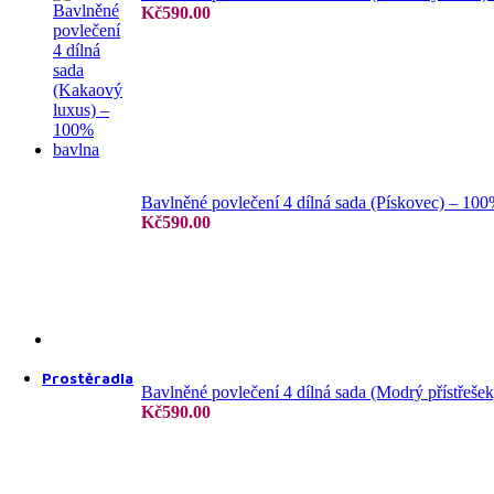
Kč
590.00
4 dílné povlečení
Bavlněné povlečení 4 dílná sada (Pískovec) – 10
Kč
590.00
6 dílné povlečení
7 dílné povlečení
Prostěradla
Bavlněné povlečení 4 dílná sada (Modrý přístřeše
Kč
590.00