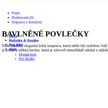
Popis
Hodnocení (0)
Doprava a doručení
BAVLNĚNÉ POVLEČKY
Přikrývky a polštáře do dětské postýlky
Deky
Ručníky A Osušky
Pro Děti
Naše klasicky elegantní ložní souprava, která může být ozdobou Vaší
Více
je jemná a měkká bavlna, která je zároveň mimořádně odolná a stálob
Domácnost
Pro školky
Materiál:
80% bavlna, 20% polyester
m2
Gramáž materiálu
: 125 g/
ZAPÍNÁNÍ