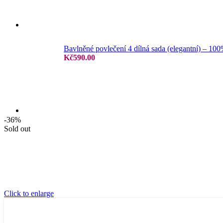
Jersey prostěradla
Bavlněné povlečení 4 dílná sada (elegantní) – 10
Kč
590.00
Žakar prostěradla
-36%
Sold out
Froté prostěradla
Click to enlarge