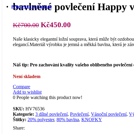
Prostěradla z mikroplyše
bavlněné povlečení Happy 
Přikrývka A Polštář
Původní
Aktuální
Kč
450.00
Kč
700.00
cena
cena
Naše klasicky elegantní ložní souprava, která může být ozdobo
byla:
je:
elegancí.Materiál výrobku je jemná a měkká bavlna, která je zá
Kč700.00.
Kč450.00.
Přikrývky a polštáře
Náš tip: Pro zachování kvality vašeho oblíbeného povlečení
Není skladem
Compare
Přikrývky
Add to wishlist
0
People watching this product now!
SKU:
HV76536
Kategorie:
3 dílné povlečení
,
Povlečení
,
Vánoční povlečení
,
Vý
Štítky:
20% polyester
,
80% bavlna
,
KNOFKY
Share:
Polštáře