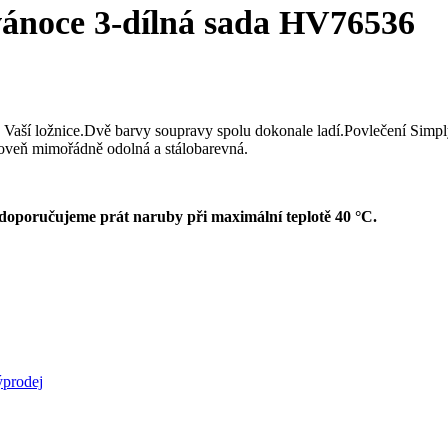
vánoce 3-dílná sada HV76536
u Vaší ložnice.Dvě barvy soupravy spolu dokonale ladí.Povlečení Simpl
roveň mimořádně odolná a stálobarevná.
 doporučujeme prát naruby při maximální teplotě 40 °C.
prodej