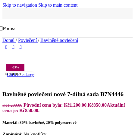
Skip to navigation
Skip to main content
Menu
Domů
/
Povlečení
/
Bavlněné povlečení
-29%
Click to enlarge
SOLD OUT
Bavlněné povlečení nové 7-dílná sada B7N4446
Původní cena byla: Kč1,200.00.
Kč
850.00
Aktuální
Kč
1,200.00
cena je: Kč850.00.
Materiál: 80% bavlněné, 20% polyesterové
Zapínání
: Na knoflíky