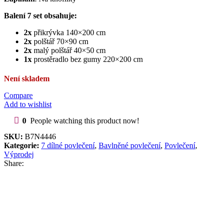
Balení 7 set obsahuje:
2x
přikrývka 140×200 cm
2x
polštář 70×90 cm
2x
malý polštář 40×50 cm
1x
prostěradlo bez gumy 220×200 cm
Není skladem
Compare
Add to wishlist
0
People watching this product now!
SKU:
B7N4446
Kategorie:
7 dílné povlečení
,
Bavlněné povlečení
,
Povlečení
,
Výprodej
Share: