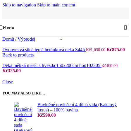
Skip to navigation
Skip to main content
Menu
Domů
/
Výprodej
Původní
Ak
Dvouvrstvá silná teplá beránková deka S445
Kč
875.00
Kč
1,038.00
cena
ce
Back to products
byla:
je:
Kč1,038.00.
Kč
Deka měkká měsíc a hvězda 150x200cm hop102205
Kč
400.00
Původní
Aktuální
Kč
325.00
cena
cena
byla:
je:
Close
Kč400.00.
Kč325.00.
YOU MAY ALSO LIKE…
Bavlněné povlečení 4 dílná sada (Kakaový
luxus) – 100% bavlna
Kč
590.00