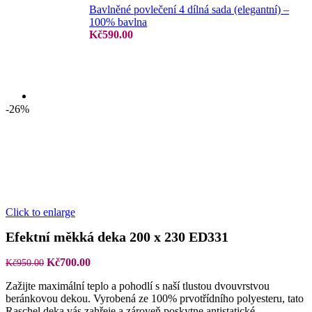
Bavlněné povlečení 4 dílná sada (elegantní) –
100% bavlna
Kč
590.00
-26%
Click to enlarge
Efektní měkká deka 200 x 230 ED331
Původní
Aktuální
Kč
700.00
Kč
950.00
cena
cena
Zažijte maximální teplo a pohodlí s naší tlustou dvouvrstvou
byla:
je:
beránkovou dekou. Vyrobená ze 100% prvotřídního polyesteru, tato
Kč950.00.
Kč700.00.
Raschel deka vás zahřeje a zároveň poskytne antistatické,