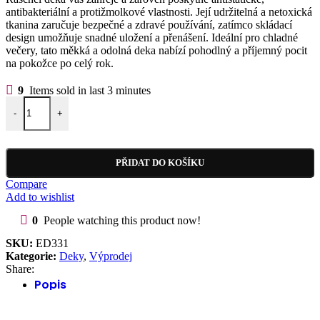
antibakteriální a protižmolkové vlastnosti. Její udržitelná a netoxická
tkanina zaručuje bezpečné a zdravé používání, zatímco skládací
design umožňuje snadné uložení a přenášení. Ideální pro chladné
večery, tato měkká a odolná deka nabízí pohodlný a příjemný pocit
na pokožce po celý rok.
9
Items sold in last 3 minutes
Efektní měkká deka 200 x 230 ED331 množství
-
+
PŘIDAT DO KOŠÍKU
Compare
Add to wishlist
0
People watching this product now!
SKU:
ED331
Kategorie:
Deky
,
Výprodej
Share:
Popis
Hodnocení (0)