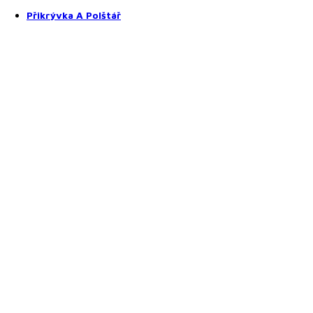
Prostěradla z mikroplyše
Přikrývka A Polštář
Přikrývky a polštáře
Přikrývky
Polštáře