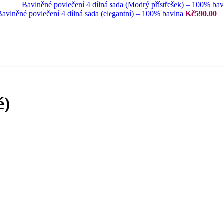
Bavlněné povlečení 4 dílná sada (Modrý přístřešek) – 100% ba
Bavlněné povlečení 4 dílná sada (elegantní) – 100% bavlna
Kč
590.00
é)