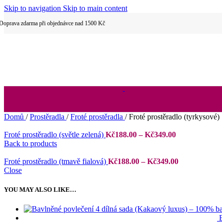
Skip to navigation
Skip to main content
Dětské povlečení
Doprava zdarma při objednávce nad 1500 Kč
Hotelové povlečení
Domů
/
Prostěradla
/
Froté prostěradla
/
Froté prostěradlo (tyrkysové)
Rozpětí
Froté prostěradlo (světle zelená)
Kč
188.00
–
Kč
349.00
2 dílné povlečení
cen:
Back to products
Kč188.00
až
Rozpětí
Froté prostěradlo (tmavě fialová)
Kč
188.00
–
Kč
349.00
Kč349.00
cen:
Close
Kč188.00
až
YOU MAY ALSO LIKE…
Kč349.00
3 dílné povlečení