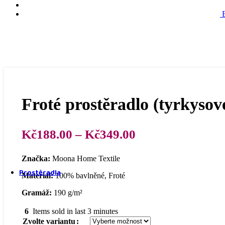
4 dílné povlečení
Froté prostěradlo (tyrkysov
6 dílné povlečení
Rozpětí
Kč
188.00
–
Kč
349.00
cen:
Značka:
Moona Home Textile
Kč188.00
7 dílné povlečení
Prostěradla
až
Materiál:
100% bavlněné, Froté
Kč349.00
Gramáž:
190 g/m²
6
Items sold in last 3 minutes
Zvolte variantu