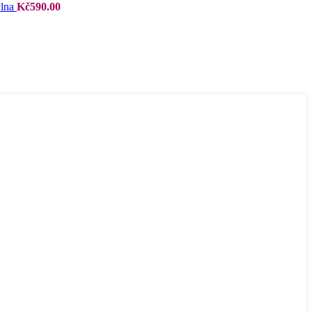
vlna
Kč
590.00