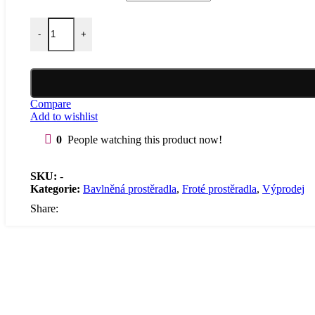
Froté prostěradlo (tyrkysové) množství
Jersey prostěradla
-
+
Compare
Add to wishlist
Žakar prostěradla
0
People watching this product now!
SKU:
-
Kategorie:
Bavlněná prostěradla
,
Froté prostěradla
,
Výprodej
Share:
Froté prostěradla