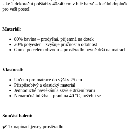
také 2 dekorační polštářky 40×40 cm v bílé barvě – ideální doplněk
pro vaši postel!
Materiál:
80% bavlna – prodyšná, příjemná na dotek
20% polyester – zvyšuje pružnost a odolnost
Guma po celém obvodu – prostěradlo pevně drží na matraci
Vlastnosti:
Určeno pro matrace do výšky 25 cm
Přizpůsobivý a elastický materiál
Jednoduché navlékání a skvělé držení tvaru
Nenáročná údržba – praní na 40 °C, nežehlí se
Součást balení:
✔️ 1x napínací jersey prostěradlo