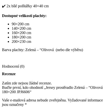
✔️ 2x bílé polštářky 40×40 cm
Dostupné velikosti plachty:
90×200 cm
140×200 cm
160×200 cm
180×200 cm
200×230 cm
Barva plachty: Zelená – “Olivová (nebo dle výběru)
Hodnocení (0)
Recenze
Zatím zde nejsou žádné recenze.
Buďte první, kdo ohodnotí „Jersey prostěradlo Zelená – “Olivová
180×200 JPJ6606“
Vaše e-mailová adresa nebude zveřejněna.
Vyžadované informace
jsou označeny
*