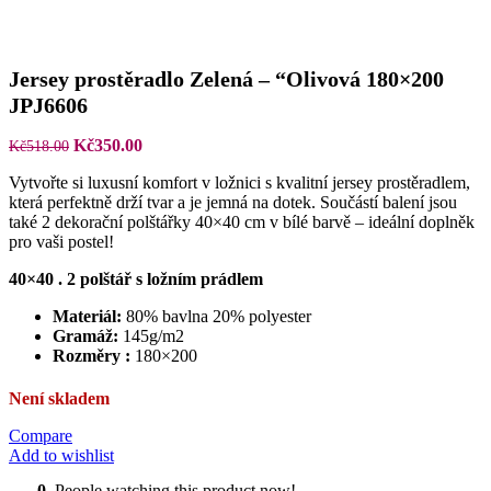
Jersey prostěradlo Zelená – “Olivová 180×200
JPJ6606
Původní
Aktuální
Kč
350.00
Kč
518.00
cena
cena
Vytvořte si luxusní komfort v ložnici s kvalitní jersey prostěradlem,
byla:
je:
která perfektně drží tvar a je jemná na dotek. Součástí balení jsou
Kč518.00.
Kč350.00.
také 2 dekorační polštářky 40×40 cm v bílé barvě – ideální doplněk
pro vaši postel!
40×40 . 2 polštář s ložním prádlem
Materiál:
80% bavlna 20% polyester
Gramáž:
145g/m2
Rozměry :
180×200
Není skladem
Compare
Add to wishlist
0
People watching this product now!