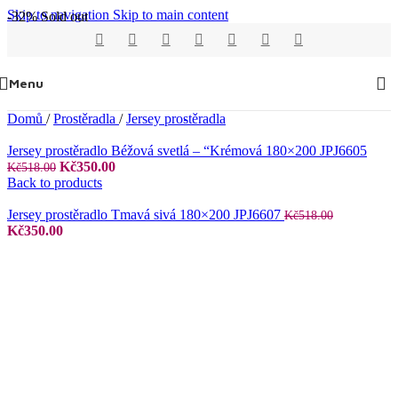
Skip to navigation
Skip to main content
-32%
Sold out
Menu
Domů
/
Prostěradla
/
Jersey prostěradla
Jersey prostěradlo Béžová svetlá – “Krémová 180×200 JPJ6605
Původní
Aktuální
Kč
350.00
Kč
518.00
cena
cena
Back to products
byla:
je:
Kč518.00.
Kč350.00.
Jersey prostěradlo Tmavá sivá 180×200 JPJ6607
Kč
518.00
Původní
Aktuální
Kč
350.00
cena
cena
byla:
je:
Kč518.00.
Kč350.00.