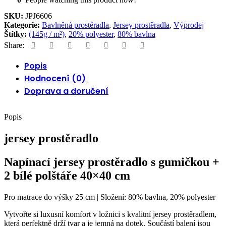
SKU:
JPJ6606
Kategorie:
Bavlněná prostěradla
,
Jersey prostěradla
,
Výprodej
Štítky:
(145g / m²)
,
20% polyester
,
80% bavlna
Share:
Popis
Hodnocení (0)
Doprava a doručení
Popis
jersey prostěradlo
Napínací jersey prostěradlo s gumičkou +
2 bílé polštáře 40×40 cm
Pro matrace do výšky 25 cm | Složení: 80% bavlna, 20% polyester
Vytvořte si luxusní komfort v ložnici s kvalitní jersey prostěradlem,
která perfektně drží tvar a je jemná na dotek. Součástí balení jsou