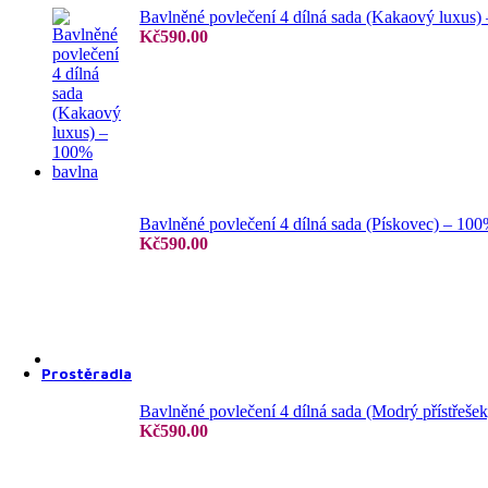
Bavlněné povlečení 4 dílná sada (Kakaový luxus)
Kč
590.00
4 dílné povlečení
6 dílné povlečení
Bavlněné povlečení 4 dílná sada (Pískovec) – 10
Kč
590.00
7 dílné povlečení
Prostěradla
Bavlněné povlečení 4 dílná sada (Modrý přístřeše
Kč
590.00