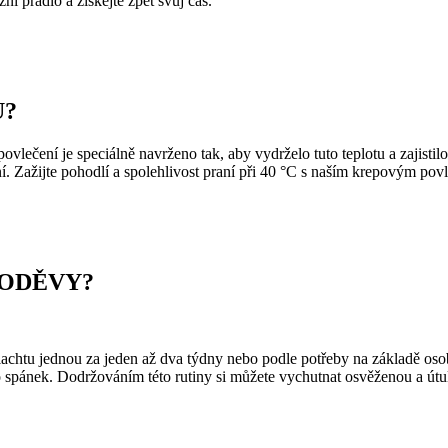
í prádlo a získejte zpět svůj čas.
U?
vlečení je speciálně navrženo tak, aby vydrželo tuto teplotu a zajistilo
. Zažijte pohodlí a spolehlivost praní při 40 °C s naším krepovým povle
 ODĚVY?
lachtu jednou za jeden až dva týdny nebo podle potřeby na základě oso
pro spánek. Dodržováním této rutiny si můžete vychutnat osvěženou a út