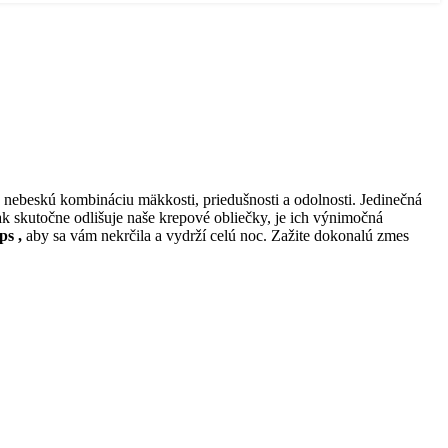
ú nebeskú kombináciu mäkkosti, priedušnosti a odolnosti. Jedinečná
ak skutočne odlišuje naše krepové obliečky, je ich výnimočná
ps ,
aby sa vám nekrčila a vydrží celú noc. Zažite dokonalú zmes