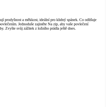
ují prodyšnost a měkkost, ideální pro klidný spánek. Co odlišuje
povlečením. Jednoduše zajistěte Na zip, aby vaše povlečení
y. Zvyšte svůj zážitek z ložního prádla ještě dnes.