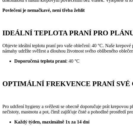
dokonalosti s naším krepovým povlečením bez vrásek. Vylepšete si ložn
Povlečení je nemačkavé, není třeba žehlit
IDEÁLNÍ TEPLOTA PRANÍ PRO PLÁN
Objevte ideální teplotu praní pro vaše oblečení: 40 °C. Naše krepové po
námahy udržíte svěžest a dlouhou životnost svého oblíbeného oblečení
Doporučená teplota praní
: 40 °C
OPTIMÁLNÍ FREKVENCE PRANÍ SVÉ
Pro udržení hygieny a svěžesti se obecně doporučuje prát krepovou p
nečistoty, mastnotu a pot, čímž zajišťuje čisté a pohodlné prostředí 
Každý týden, maximálně 1x za 14 dní