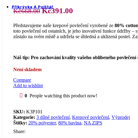
Prostěradla z mikroplyše
Přikrývka A Polštář
Původní
Aktuální
Kč
391.00
Kč
668.00
cena
cena
Představujeme naše krepové povlečení vyrobené ze
80% cotton
byla:
je:
toto povlečení od ostatních, je jeho inovativní funkce údržby –
Kč668.00.
Kč391.00.
zůstalo na svém místě a udržela se úhledná a uklizená postel. Za
Přikrývky a polštáře
Náš tip: Pro zachování kvality vašeho oblíbeného povlečení
Není skladem
Compare
Add to wishlist
Přikrývky
0
People watching this product now!
SKU:
K3P101
Kategorie:
3 dílné povlečení
,
Krepové povlečení
,
Výprodej
Štítky:
20% polyester
,
80% bavlna
,
NA ZIPS
Share:
Polštáře