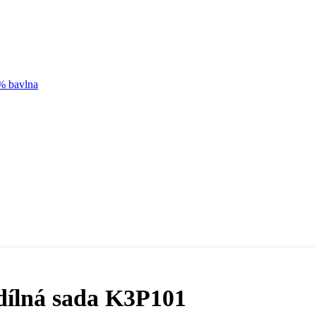
0% bavlna
dílná sada K3P101