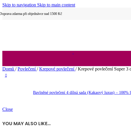
Skip to navigation
Skip to main content
Dětské povlečení
Doprava zdarma při objednávce nad 1500 Kč
Hotelové povlečení
Domů
/
Povlečení
/
Krepové povlečení
/
Krepové povlečení Super 3 
2 dílné povlečení
Bavlněné povlečení 4 dílná sada (Kakaový luxus) – 100%
Close
3 dílné povlečení
YOU MAY ALSO LIKE…