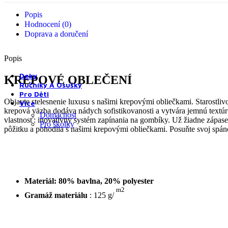
Popis
Hodnocení (0)
Doprava a doručení
Popis
Přikrývky a polštáře do dětské postýlky
Deky
KREPOVÉ OBLEČENÍ
Ručníky A Osušky
Pro Děti
Objavte stelesnenie luxusu s našimi krepovými obliečkami. Starostli
Více
krepová väzba dodáva nádych sofistikovanosti a vytvára jemnú textúr
Domácnost
vlastnosť: inovatívny systém zapínania na gombíky. Už žiadne zápas
Pro školky
pôžitku a pohodlia s našimi krepovými obliečkami. Posuňte svoj spán
Materiál:
80% bavlna, 20% polyester
m2
Gramáž materiálu
: 125 g/