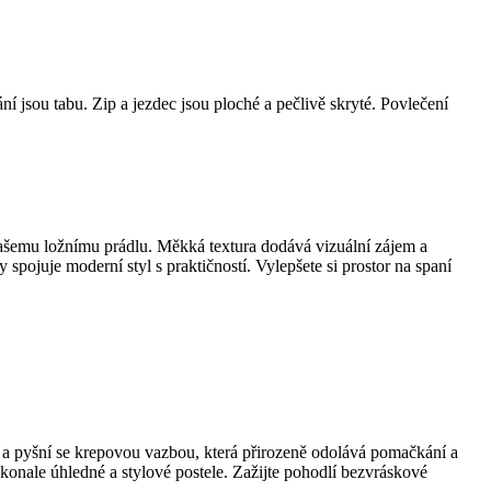
ní jsou tabu. Zip a jezdec jsou ploché a pečlivě skryté. Povlečení
ašemu ložnímu prádlu. Měkká textura dodává vizuální zájem a
ojuje moderní styl s praktičností. Vylepšete si prostor na spaní
 a pyšní se krepovou vazbou, která přirozeně odolává pomačkání a
okonale úhledné a stylové postele. Zažijte pohodlí bezvráskové