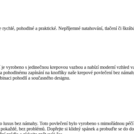
 rychlé, pohodlné a praktické. Nepříjemné natahování, tlačení či škrábá
í je vyrobeno s jedinečnou krepovou vazbou a nabízí moderní vzhled v
pohodlnému zapínání na knoflíky naše krepové povlečení bez námahy sp
binaci pohodlí a současného designu.
ro luxus bez námahy. Toto povlečení bylo vyrobeno s mimořádnou péčí
le pokaždé, bez problémů. Dopřejte si klidný spánek a probuďte se do d