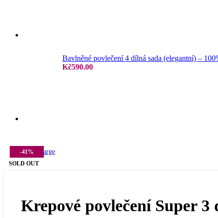
Jersey prostěradla
Bavlněné povlečení 4 dílná sada (elegantní) – 10
Kč
590.00
Žakar prostěradla
Click to enlarge
-41%
Froté prostěradla
SOLD OUT
Krepové povlečení Super 3 