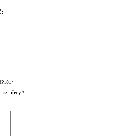
:
K3P101“
ou označeny
*