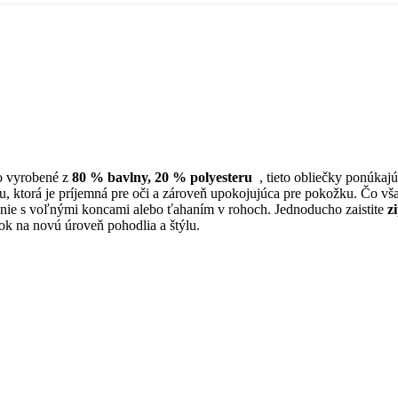
vo vyrobené z
80 % bavlny, 20 % polyesteru
, tieto obliečky ponúkaj
u, ktorá je príjemná pre oči a zároveň upokojujúca pre pokožku. Čo vš
enie s voľnými koncami alebo ťahaním v rohoch. Jednoducho zaistite
zi
ok na novú úroveň pohodlia a štýlu.