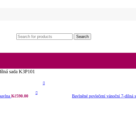
Search
dílná sada K3P101
 bavlna
Kč
590.00
Bavlněné povlečení vánoční 7-dílná