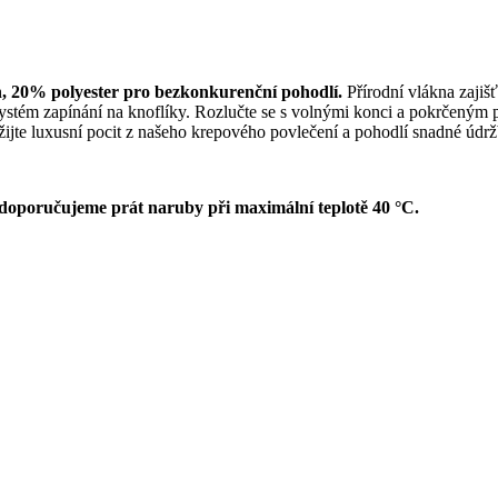
, 20% polyester pro bezkonkurenční pohodlí.
Přírodní vlákna zajišť
 systém zapínání na knoflíky. Rozlučte se s volnými konci a pokrčeným 
žijte luxusní pocit z našeho krepového povlečení a pohodlí snadné údržb
 doporučujeme prát naruby při maximální teplotě 40 °C.