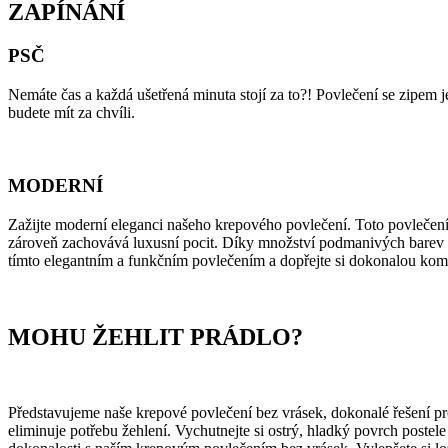
ZAPÍNÁNÍ
PSČ
Nemáte čas a každá ušetřená minuta stojí za to?! Povlečení se zipem je
budete mít za chvíli.
MODERNÍ
Zažijte moderní eleganci našeho krepového povlečení. Toto povlečen
zároveň zachovává luxusní pocit. Díky množství podmanivých barev a 
tímto elegantním a funkčním povlečením a dopřejte si dokonalou kom
MOHU ŽEHLIT PRÁDLO?
Představujeme naše krepové povlečení bez vrásek, dokonalé řešení p
eliminuje potřebu žehlení. Vychutnejte si ostrý, hladký povrch poste