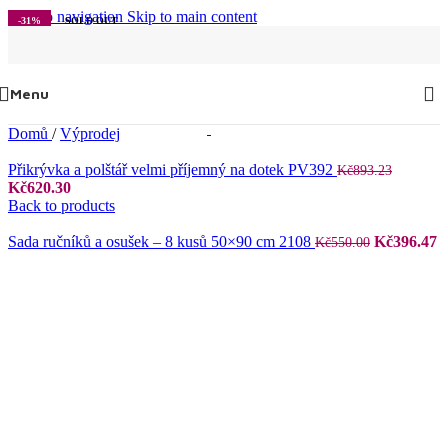
Skip to navigation
Skip to main content
-31%
SOLD OUT
Menu
Domů
/
Výprodej
Přikrývka a polštář velmi příjemný na dotek PV392
Kč
893.23
Původní
Aktuální
Kč
620.30
cena
cena
Back to products
byla:
je:
Kč893.23.
Kč620.30.
Původní
A
Sada ručníků a osušek – 8 kusů 50×90 cm 2108
Kč
396.47
Kč
550.00
cena
c
byla:
je
Kč550.00.
K