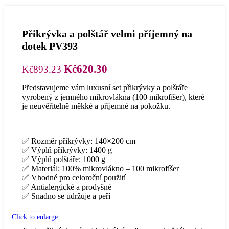
Přikrývka a polštář velmi příjemný na
dotek PV393
Původní
Aktuální
Kč
620.30
Kč
893.23
cena
cena
Představujeme vám luxusní set přikrývky a polštáře
byla:
je:
vyrobený z jemného mikrovlákna (100 mikrofíšer), které
Kč893.23.
Kč620.30.
je neuvěřitelně měkké a příjemné na pokožku.
✅ Rozměr přikrývky: 140×200 cm
✅ Výplň přikrývky: 1400 g
✅ Výplň polštáře: 1000 g
✅ Materiál: 100% mikrovlákno – 100 mikrofíšer
✅ Vhodné pro celoroční použití
✅ Antialergické a prodyšné
✅ Snadno se udržuje a peří
Click to enlarge