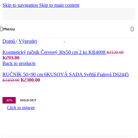
Skip to navigation
Skip to main content
Menu
Domů
/
Výprodej
Kosmetický ručník Červený 30x50 cm 2 ks KR4008
Kč
120.00
Původní
Aktuální
Kč
93.00
cena
cena
Back to products
byla:
je:
Kč120.00.
Kč93.00.
RUČNÍK 50×90 cm 6KUSOVÁ SADA Světlá Fialová D62445
Původní
Aktuální
Kč
300.00
Kč
450.00
cena
cena
byla:
je:
Kč450.00.
Kč300.00.
-33%
SOLD OUT
Click to enlarge